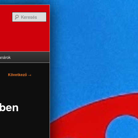
Keresés
anárok
Következő
→
vben