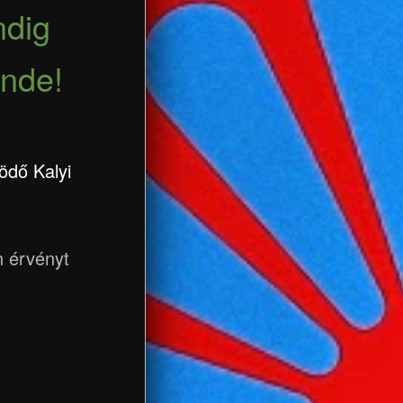
ndig
nde!
ödő Kalyi
n érvényt