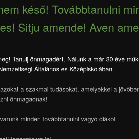
nem késő! Továbbtanulni mi
es! Sitju amende! Aven ame
 meg! Tanulj önmagadért. Nálunk a már 30 éve műk
emzetiségi Általános és Középiskolában.
l azokat a szakmai tudásokat, amelyekkel a jövőbe
ezni önmagadnak!
 várunk minden továbbtanulni vágyó diákot.
esti tagozatokra is!