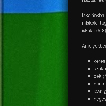
Iskolánkba
miskolci t
iskolai (5-8
Amelyekben 
keres
szaká
pék (
burko
ipari
heges