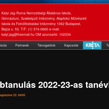
Kalyi Jag Roma Nemzetiségi Általános Iskola,
Gimnázium, Szakképző Intézmény, Alapfokú Művészeti
Iskola és Felnőttoktatási Intézmény 1062 Budapest,
Bajza u. 53. T/F: (1) 374-0660 e-mail:
kalyi.jag@freemail.hu OM azonosító: 102334
skola
Partnerek
Támogatóink
Kapcsolat
T
btanulás 2022-23-as tané
ugusztus 22. hétfő