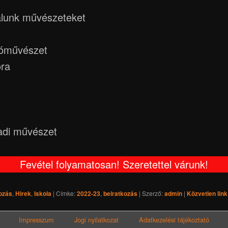
álunk művészeteket
óművészet
ra
adi művészet
Fevétel folyamatosan! Szeretettel várunk!
ozás
,
Hirek
,
Iskola
| Címke:
2022-23
,
beiratkozás
| Szerző:
admin
|
Közvetlen lin
Impresszum
Jogi nyilatkozat
Adatkezelési tájékoztató