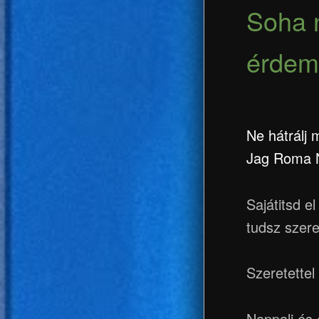
Soha 
érdem
Ne hátrálj
Jag Roma N
Sajátitsd e
tudsz szer
Szeretettel
Nappali és 