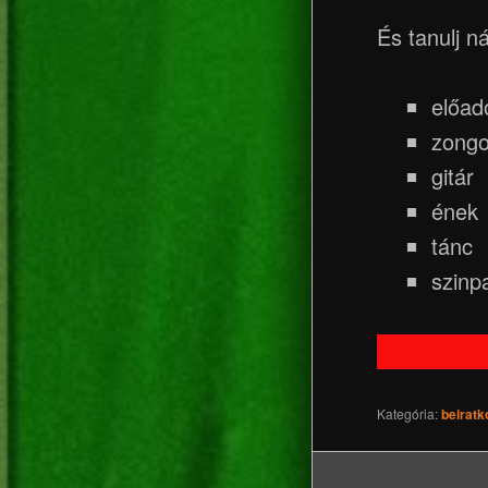
És tanulj n
előad
zongo
gitár
ének
tánc
szinp
Kategória:
beiratk