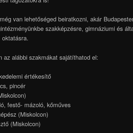
 még van lehetőséged beiratkozni, akár Budapesten
agintézményünkbe szakképzésre, gimnáziumi és ált
) oktatásra.
az alábbi szakmákat sajátíthatod el:
kedelemi értékesítő
cs, pincér
Miskolcon)
ló, festő- mázoló, kőműves
 gépész (Miskolcon)
ztő (Miskolcon)