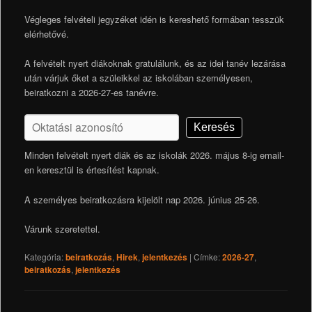
Végleges felvételi jegyzéket idén is kereshető formában tesszük
elérhetővé.
A felvételt nyert diákoknak gratulálunk, és az idei tanév lezárása
után várjuk őket a szüleikkel az iskolában személyesen,
beiratkozni a 2026-27-es tanévre.
Keresés
Minden felvételt nyert diák és az iskolák 2026. május 8-ig email-
en keresztül is értesítést kapnak.
A személyes beiratkozásra kijelölt nap 2026. június 25-26.
Várunk szeretettel.
Kategória:
beiratkozás
,
Hirek
,
jelentkezés
|
Címke:
2026-27
,
beiratkozás
,
jelentkezés