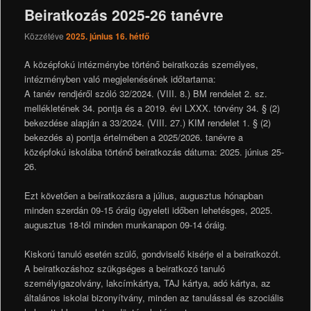
Beiratkozás 2025-26 tanévre
Közzétéve
2025. június 16. hétfő
A középfokú intézménybe történő beiratkozás személyes,
intézményben való megjelenésének időtartama:
A tanév rendjéről szóló 32/2024. (VIII. 8.) BM rendelet 2. sz.
mellékletének 34. pontja és a 2019. évi LXXX. törvény 34. § (2)
bekezdése alapján a 33/2024. (VIII. 27.) KIM rendelet 1. § (2)
bekezdés a) pontja értelmében a 2025/2026. tanévre a
középfokú iskolába történő beiratkozás dátuma: 2025. június 25-
26.
Ezt követően a beíratkozásra a július, augusztus hónapban
minden szerdán 09-15 óráig ügyeleti időben lehetésges, 2025.
augusztus 18-tól minden munkanapon 09-14 óráig.
Kiskorú tanuló esetén szülő, gondviselő kisérje el a beiratkozót.
A beiratkozáshoz szükgséges a beiratkozó tanuló
személyigazolvány, lakcímkártya, TAJ kártya, adó kártya, az
általános iskolai bizonyítvány, minden az tanulással és szociális