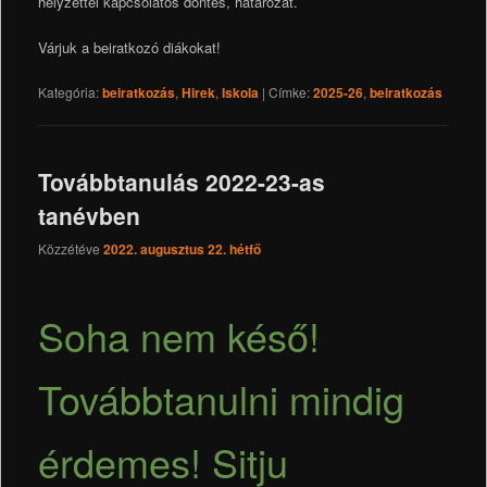
helyzettel kapcsolatos döntés, határozat.
Várjuk a beiratkozó diákokat!
Kategória:
beiratkozás
,
Hirek
,
Iskola
|
Címke:
2025-26
,
beiratkozás
Továbbtanulás 2022-23-as
tanévben
Közzétéve
2022. augusztus 22. hétfő
Soha nem késő!
Továbbtanulni mindig
érdemes! Sitju