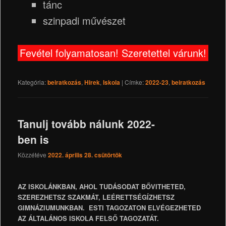
tánc
szinpadi művészet
Fevétel folyamatosan! Szeretettel várunk!
Kategória:
beiratkozás
,
Hirek
,
Iskola
|
Címke:
2022-23
,
beiratkozás
Tanulj tovább nálunk 2022-
ben is
Közzétéve
2022. április 28. csütörtök
AZ ISKOLÁNKBAN, AHOL TUDÁSODAT
BŐVITHETED,
SZEREZHETSZ SZAKMÁT, LEÉRETTSÉGÍZHETSZ
GIMNÁZIUMUNKBAN. ESTI TAGOZATON ELVÉGEZHETED
AZ ÁLTALÁNOS ISKOLA FELSŐ TAGOZATÁT.