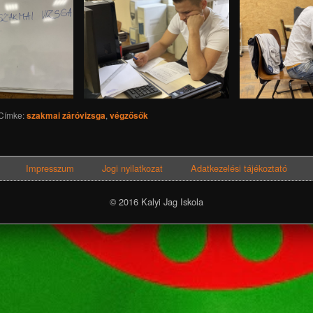
Címke:
szakmai záróvizsga
,
végzősők
Impresszum
Jogi nyilatkozat
Adatkezelési tájékoztató
© 2016 Kalyi Jag Iskola