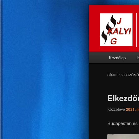
Fő
Kezdőlap
I
Tovább
Tovább
menü
az
a
CÍMKE:
VÉGZŐS
elsődleges
másodlagos
Elkezdő
tartalomra
tartalomra
Közzétéve
2021. m
Budapesten és 