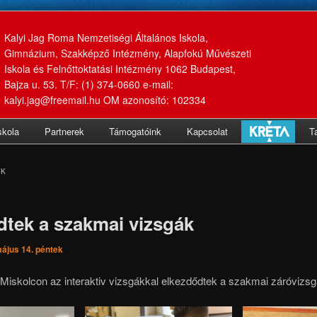
Kalyi Jag Roma Nemzetiségi Általános Iskola,
Gimnázium, Szakképző Intézmény, Alapfokú Művészeti
Iskola és Felnőttoktatási Intézmény 1062 Budapest,
Bajza u. 53. T/F: (1) 374-0660 e-mail:
kalyi.jag@freemail.hu OM azonosító: 102334
skola
Partnerek
Támogatóink
Kapcsolat
T
ŐK
dtek a szakmai vizsgák
ájus 14. péntek
Miskolcon az interaktiv vizsgákkal elkezdődtek a szakmai záróvizsg