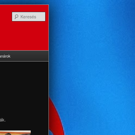
Keresés
anárok
ák.