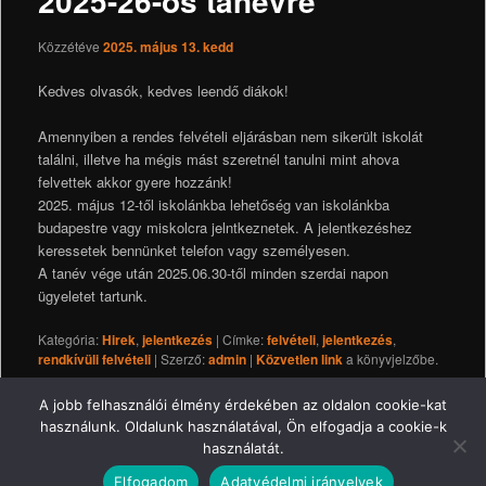
2025-26-os tanévre
Közzétéve
2025. május 13. kedd
Kedves olvasók, kedves leendő diákok!
Amennyiben a rendes felvételi eljárásban nem sikerült iskolát
találni, illetve ha mégis mást szeretnél tanulni mint ahova
felvettek akkor gyere hozzánk!
2025. május 12-től iskolánkba lehetőség van iskolánkba
budapestre vagy miskolcra jelntkeznetek. A jelentkezéshez
keressetek bennünket telefon vagy személyesen.
A tanév vége után 2025.06.30-től minden szerdai napon
ügyeletet tartunk.
Kategória:
Hirek
,
jelentkezés
| Címke:
felvételi
,
jelentkezés
,
rendkívüli felvételi
| Szerző:
admin
|
Közvetlen link
a könyvjelzőbe.
A jobb felhasználói élmény érdekében az oldalon cookie-kat
Impresszum
Jogi nyilatkozat
Adatkezelési tájékoztató
használunk. Oldalunk használatával, Ön elfogadja a cookie-k
használatát.
© 2016 Kalyi Jag Iskola
Elfogadom
Adatvédelmi irányelvek