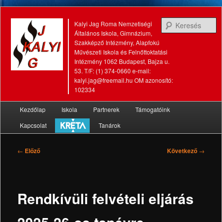
K
Kalyi Jag Roma Nemzetiségi
Általános Iskola, Gimnázium,
Szakképző Intézmény, Alapfokú
Művészeti Iskola és Felnőttoktatási
Intézmény 1062 Budapest, Bajza u.
53. T/F: (1) 374-0660 e-mail:
kalyi.jag@freemail.hu OM azonosító:
102334
Fő
Kezdőlap
Iskola
Partnerek
Támogatóink
Tovább
Tovább
menü
Kapcsolat
Tanárok
az
a
elsődleges
másodlagos
Bejegyzés
←
Előző
Következő
→
navigáció
tartalomra
tartalomra
Rendkívüli felvételi eljárás