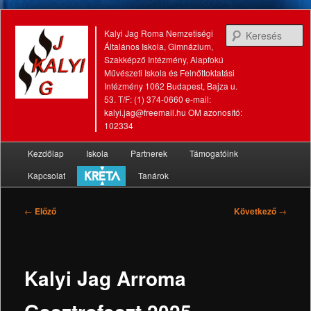
K
Kalyi Jag Roma Nemzetiségi
Általános Iskola, Gimnázium,
Szakképző Intézmény, Alapfokú
Művészeti Iskola és Felnőttoktatási
Intézmény 1062 Budapest, Bajza u.
53. T/F: (1) 374-0660 e-mail:
kalyi.jag@freemail.hu OM azonosító:
102334
Fő
Kezdőlap
Iskola
Partnerek
Támogatóink
Tovább
Tovább
menü
Kapcsolat
Tanárok
az
a
elsődleges
másodlagos
Bejegyzés
←
Előző
Következő
→
navigáció
tartalomra
tartalomra
Kalyi Jag Arroma