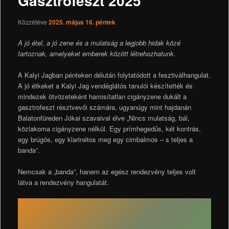
Gasztrofeszt 2025
Közzétéve
2025. május 16. péntek
A jó étel, a jó zene és a mulatság a legjobb hidak közé
tartoznak, amelyeket emberek között létrehozhatunk.
A Kalyi Jagban pénteken délután folytatódott a fesztiválhangulat.
A jó étkeket a Kalyi Jag vendéglátós tanulói készítették és
mindezek ötvözeteként hamisítatlan cigányzene dukált a
gasztrofeszt résztvevői számára, ugyanúgy mint hajdanán
Balatonfüreden Jókai szavaival élve „Nincs mulatság, bál,
közlakoma cigányzene nélkül. Egy prímhegedűs, két kontrás,
egy brúgós, egy klarinétos meg egy cimbalmos – s teljes a
banda”.
Nemcsak a „banda”, hanem az egész rendezvény teljes volt
látva a rendezvény hangulatát.