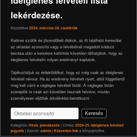
ideiglenes felvételi lista
lekérdezése.
Közzétéve
2024. március 28. csütörtök
Kedves szülők és jövendőbeli diákok, az itt található keresőbe
az oktatási azonosító vagy a felvételinél megadott kódszó
beírása után a kersésre kattintás követően láthatjátok, hogy az
idegilenes felvételin milyen eredményt kaptatok.
Tájékoztatjuk az érdeklődőket, hogy ez még csak az ideiglenes
felvételi névsor. Ha az eredmény felvételt nyert, attól függetlenűl
meg kell várni a végleges felvételi listát. A végleges listán
szereplők is csak azt követően lesznek felvéve, miután
személyesen eljöttek iskolánkba beiratkozni.
Keresés
Kategória:
Hirek
,
jelentkezés
| Címke:
2024-25
,
Ideiglenes felvételi
jegyzék
| Szerző:
admin
|
Közvetlen link
a könyvjelzőbe.