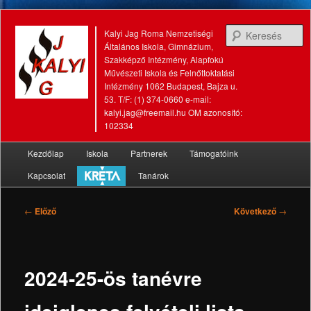
K
Kalyi Jag Roma Nemzetiségi
Általános Iskola, Gimnázium,
Szakképző Intézmény, Alapfokú
Művészeti Iskola és Felnőttoktatási
Intézmény 1062 Budapest, Bajza u.
53. T/F: (1) 374-0660 e-mail:
kalyi.jag@freemail.hu OM azonosító:
102334
Fő
Kezdőlap
Iskola
Partnerek
Támogatóink
Tovább
Tovább
menü
Kapcsolat
Tanárok
az
a
elsődleges
másodlagos
Bejegyzés
←
Előző
Következő
→
navigáció
tartalomra
tartalomra
2024-25-ös tanévre