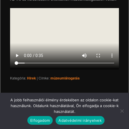
Kategória:
Hirek
|
Címke:
múzeumlátogatás
Impresszum
Jogi nyilatkozat
Adatkezelési tájékoztató
A jobb felhasználói élmény érdekében az oldalon cookie-kat
használunk. Oldalunk használatával, Ön elfogadja a cookie-k
© 2016 Kalyi Jag Iskola
használatát.
Elfogadom
Adatvédelmi irányelvek