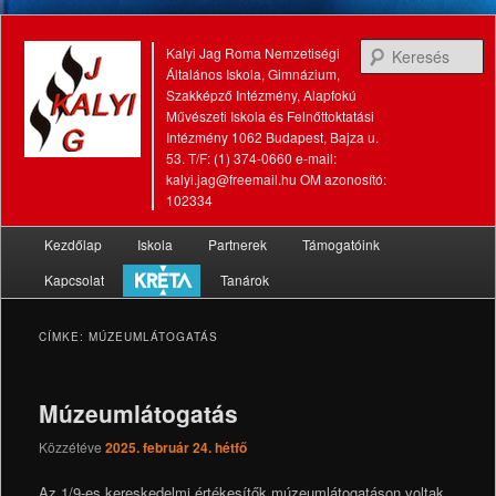
K
Kalyi Jag Roma Nemzetiségi
Általános Iskola, Gimnázium,
Szakképző Intézmény, Alapfokú
Művészeti Iskola és Felnőttoktatási
Intézmény 1062 Budapest, Bajza u.
53. T/F: (1) 374-0660 e-mail:
kalyi.jag@freemail.hu OM azonosító:
102334
Fő
Kezdőlap
Iskola
Partnerek
Támogatóink
Tovább
Tovább
menü
Kapcsolat
Tanárok
az
a
elsődleges
másodlagos
CÍMKE:
MÚZEUMLÁTOGATÁS
tartalomra
tartalomra
Múzeumlátogatás
Közzétéve
2025. február 24. hétfő
Az 1/9-es kereskedelmi értékesítők múzeumlátogatáson voltak.