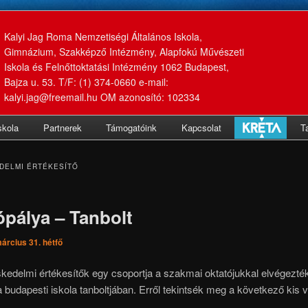
Kalyi Jag Roma Nemzetiségi Általános Iskola,
Gimnázium, Szakképző Intézmény, Alapfokú Művészeti
Iskola és Felnőttoktatási Intézmény 1062 Budapest,
Bajza u. 53. T/F: (1) 374-0660 e-mail:
kalyi.jag@freemail.hu OM azonosító: 102334
skola
Partnerek
Támogatóink
Kapcsolat
T
DELMI ÉRTÉKESÍTŐ
ópálya – Tanbolt
árcius 31. hétfő
kedelmi értékesítők egy csoportja a szakmai oktatójukkal elvégezték
a budapesti iskola tanboltjában. Erről tekintsék meg a következő kis v