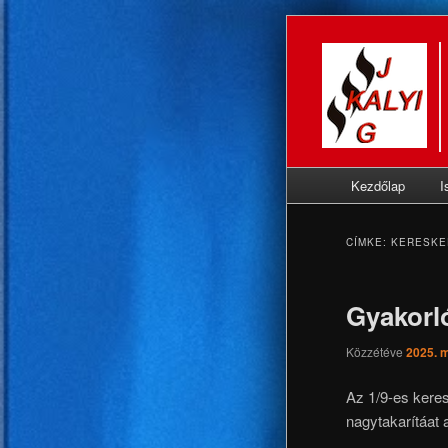
Fő
Kezdőlap
I
Tovább
Tovább
menü
az
a
CÍMKE:
KERESKE
elsődleges
másodlagos
Gyakorl
tartalomra
tartalomra
Közzétéve
2025. m
Az 1/9-es keres
nagytakarítáat 