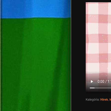
Kategória:
Hirek
,
I