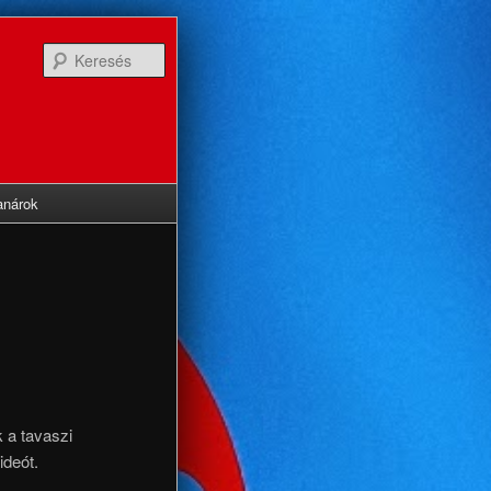
Keresés
anárok
 a tavaszi
ideót.