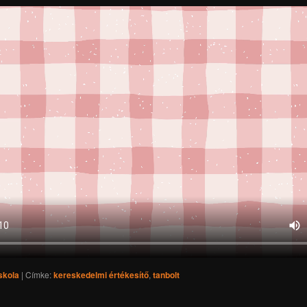
skola
|
Címke:
kereskedelmi értékesítő
,
tanbolt