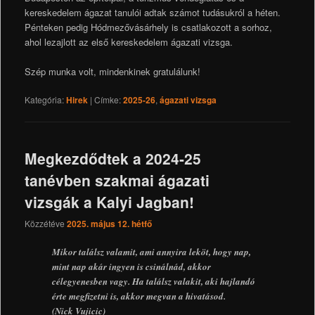
kereskedelem ágazat tanulói adtak számot tudásukról a héten.
Pénteken pedig Hódmezővásárhely is csatlakozott a sorhoz,
ahol lezajlott az első kereskedelem ágazati vizsga.
Szép munka volt, mindenkinek gratulálunk!
Kategória:
Hirek
|
Címke:
2025-26
,
ágazati vizsga
Megkezdődtek a 2024-25
tanévben szakmai ágazati
vizsgák a Kalyi Jagban!
Közzétéve
2025. május 12. hétfő
Mikor találsz valamit, ami annyira leköt, hogy nap,
mint nap akár ingyen is csinálnád, akkor
célegyenesben vagy. Ha találsz valakit, aki hajlandó
érte megfizetni is, akkor megvan a hivatásod.
(Nick Vujicic)