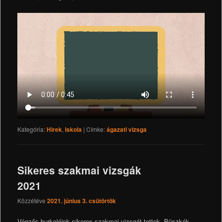
Kategória:
Hirek
,
Iskola
|
Címke:
ágazati vizsga
Sikeres szakmai vizsgák
2021
Közzétéve
2021. június 3. csütörtök
Végzős burkolóink sikeres szakmai vizsgát tettek. Büszkék