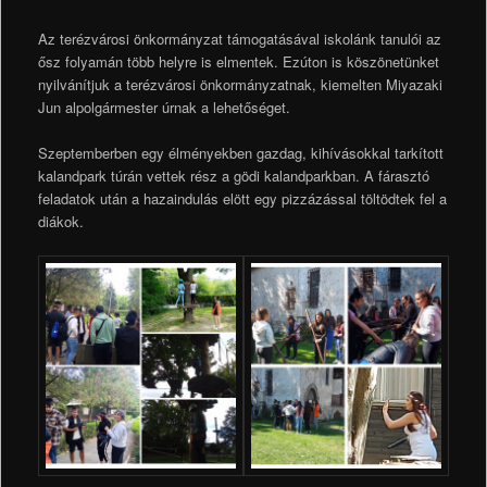
Az terézvárosi önkormányzat támogatásával iskolánk tanulói az
ősz folyamán több helyre is elmentek. Ezúton is köszönetünket
nyilvánítjuk a terézvárosi önkormányzatnak, kiemelten Miyazaki
Jun alpolgármester úrnak a lehetőséget.
Szeptemberben egy élményekben gazdag, kihívásokkal tarkított
kalandpark túrán vettek rész a gödi kalandparkban. A fárasztó
feladatok után a hazaindulás elött egy pizzázással töltödtek fel a
diákok.