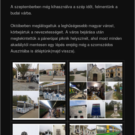
A szeptemberben még kihasználva a szép időt, felmentünk a
budai várba.
Októberben meglátogattuk a leghűségesebb magyar várost,
körbejártuk a nevezetességeit. A város bejárása után
megtekintettük a pánerópai piknik helyszinét, ahol most minden
akadálytól mentesen egy lépés erejéig még a szomszédos
Ausztriába is átléptünk(majd vissza).