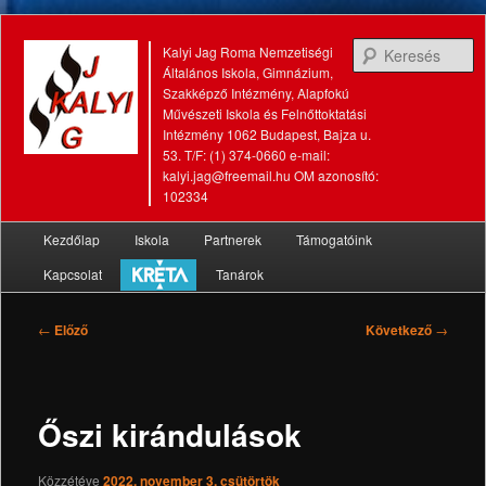
K
Kalyi Jag Roma Nemzetiségi
Általános Iskola, Gimnázium,
Szakképző Intézmény, Alapfokú
Művészeti Iskola és Felnőttoktatási
Intézmény 1062 Budapest, Bajza u.
53. T/F: (1) 374-0660 e-mail:
kalyi.jag@freemail.hu OM azonosító:
102334
Fő
Kezdőlap
Iskola
Partnerek
Támogatóink
Tovább
Tovább
menü
Kapcsolat
Tanárok
az
a
elsődleges
másodlagos
Bejegyzés
←
Előző
Következő
→
navigáció
tartalomra
tartalomra
Őszi kirándulások
Közzétéve
2022. november 3. csütörtök