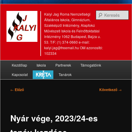
K
Kalyi Jag Roma Nemzetiségi
Általános Iskola, Gimnázium,
Szakképző Intézmény, Alapfokú
Művészeti Iskola és Felnőttoktatási
Intézmény 1062 Budapest, Bajza u.
53. T/F: (1) 374-0660 e-mail:
kalyi.jag@freemail.hu OM azonosító:
102334
Fő
Kezdőlap
Iskola
Partnerek
Támogatóink
Tovább
Tovább
menü
Kapcsolat
Tanárok
az
a
elsődleges
másodlagos
Bejegyzés
←
Előző
Következő
→
navigáció
tartalomra
tartalomra
Nyár vége, 2023/24-es