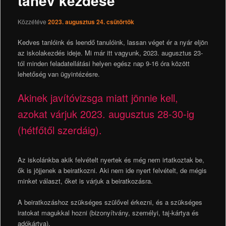
tanév kezdése
Közzétéve
2023. augusztus 24. csütörtök
Kedves tanlóink és leendő tanulóink, lassan véget ér a nyár eljön
az iskolakezdés ideje. Mi már itt vagyunk, 2023. augusztus 23-
tól minden feladatellátási helyen egész nap 9-16 óra között
lehetőség van ügyintézésre.
Akinek javítóvizsga miatt jönnie kell,
azokat várjuk 2023. augusztus 28-30-ig
(hétfőtől szerdáig).
Az iskolánkba akik felvételt nyertek és még nem irtatkoztak be,
ők is jöjjenek a beiratkozni. Aki nem ide nyert felvételt, de mégis
minket választ, őket is várjuk a beiratkozásra.
A beiratkozáshoz szükséges szülővel érkezni, és a szükséges
iratokat magukkal hozni (bizonyítvány, személyi, taj-kártya és
adókártya).