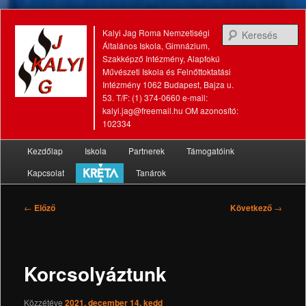
K
Kalyi Jag Roma Nemzetiségi
Általános Iskola, Gimnázium,
Szakképző Intézmény, Alapfokú
Művészeti Iskola és Felnőttoktatási
Intézmény 1062 Budapest, Bajza u.
53. T/F: (1) 374-0660 e-mail:
kalyi.jag@freemail.hu OM azonosító:
102334
Fő
Kezdőlap
Iskola
Partnerek
Támogatóink
Tovább
Tovább
menü
Kapcsolat
Tanárok
az
a
elsődleges
másodlagos
Bejegyzés
←
Előző
Következő
→
navigáció
tartalomra
tartalomra
Korcsolyáztunk
Közzétéve
2021. december 14. kedd