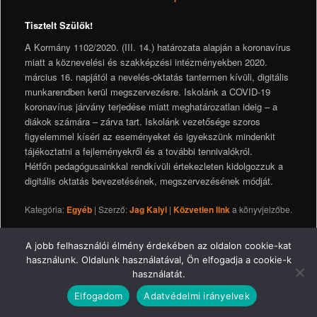
Tisztelt Szülők!
A Kormány 1102/2020. (III. 14.) határozata alapján a koronavírus
miatt a köznevelési és szakképzési intézményekben 2020.
március 16. napjától a nevelés-oktatás tantermen kívüli, digitális
munkarendben kerül megszervezésre. Iskolánk a COVID-19
koronavírus járvány terjedése miatt meghatározatlan ideig – a
diákok számára – zárva tart. Iskolánk vezetősége szoros
figyelemmel kíséri az eseményeket és igyekszünk mindenkit
tájékoztatni a fejleményekről és a további tennivalókról.
Hétfőn pedagógusainkkal rendkívüli értekezleten kidolgozzuk a
digitális oktatás bevezetésének, megszervezésének módját.
Kategória:
Egyéb
| Szerző:
Jag Kalyi
|
Közvetlen link
a könyvjelzőbe.
Impresszum
Jogi nyilatkozat
Adatkezelési tájékoztató
A jobb felhasználói élmény érdekében az oldalon cookie-kat
használunk. Oldalunk használatával, Ön elfogadja a cookie-k
© 2016 Kalyi Jag Iskola
használatát.
Elfogadom
Adatvédelmi irányelvek