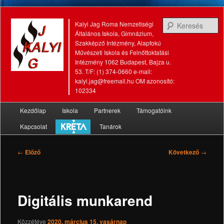
K
Kalyi Jag Roma Nemzetiségi
Általános Iskola, Gimnázium,
Szakképző Intézmény, Alapfokú
Művészeti Iskola és Felnőttoktatási
Intézmény 1062 Budapest, Bajza u.
53. T/F: (1) 374-0660 e-mail:
kalyi.jag@freemail.hu OM azonosító:
102334
Fő
Kezdőlap
Iskola
Partnerek
Támogatóink
Tovább
Tovább
menü
Kapcsolat
Tanárok
az
a
elsődleges
másodlagos
Bejegyzés
←
Előző
Következő
→
navigáció
tartalomra
tartalomra
Digitális munkarend
Közzétéve
2020. március 15. vasárnap