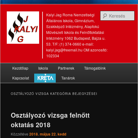
K
Kalyi Jag Roma Nemzetiségi
Általános Iskola, Gimnázium,
Szakképző Intézmény, Alapfokú
Művészeti Iskola és Felnőttoktatási
Intézmény 1062 Budapest, Bajza u.
53. T/F: (1) 374-0660 e-mail:
kalyi.jag@freemail.hu OM azonosító:
102334
Fő
Kezdőlap
Iskola
Partnerek
Támogatóink
Tovább
Tovább
menü
Kapcsolat
Tanárok
az
a
elsődleges
másodlagos
OSZTÁLYOZÓ VIZSGA
KATEGÓRIA BEJEGYZÉSEI
tartalomra
tartalomra
Osztályozó vizsga felnőtt
oktatás 2018
Közzétéve
2018. május 22. kedd