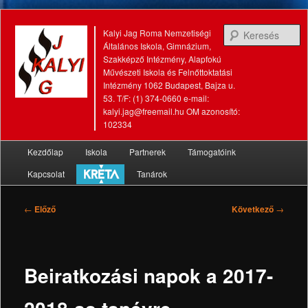
K
Kalyi Jag Roma Nemzetiségi
Általános Iskola, Gimnázium,
Szakképző Intézmény, Alapfokú
Művészeti Iskola és Felnőttoktatási
Intézmény 1062 Budapest, Bajza u.
53. T/F: (1) 374-0660 e-mail:
kalyi.jag@freemail.hu OM azonosító:
102334
Fő
Kezdőlap
Iskola
Partnerek
Támogatóink
Tovább
Tovább
menü
Kapcsolat
Tanárok
az
a
elsődleges
másodlagos
Bejegyzés
←
Előző
Következő
→
navigáció
tartalomra
tartalomra
Beiratkozási napok a 2017-