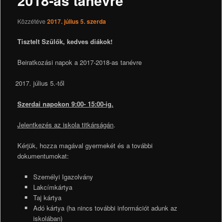
2018-as tanévre
Közzétéve
2017. július 5. szerda
Tisztelt Szülők, kedves diákok!
Beiratkozási napok a 2017-2018-as tanévre
július 5.-től
Szerdai napokon 9:00- 15:00-ig.
Jelentkezés az iskola titkárságán
.
Kérjük, hozza magával gyermekét és a további
dokumentumokat:
Személyi Igazolvány
Lakcímkártya
Taj kártya
Adó kártya (ha nincs további információt adunk az
iskolában)