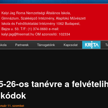
Kalyi Jag Roma Nemzetiségi Általános Iskola,
Gimnázium, Szakképző Intézmény, Alapfokú Művészeti
Iskola és Felnőttoktatási Intézmény 1062 Budapest,
Bajza u. 53. T/F: (1) 374-0660 e-mail:
kalyi.jag@freemail.hu OM azonosító: 102334
skola
Partnerek
Támogatóink
Kapcsolat
T
-26-os tanévre a felvételi
 kódok
anuár 11. szombat