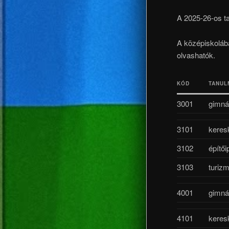
A 2025-26-os ta
A középiskolába
olvashatók.
KÓD
TANUL
3001
gimná
3101
keres
3102
építői
3103
turiz
4001
gimná
4101
keres