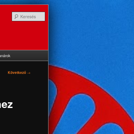
Keresés
anárok
Következő
→
hez