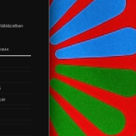
 táblázatban
AKMÁK
ő
cér