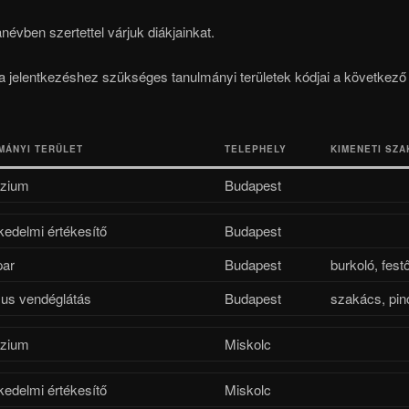
névben szertettel várjuk diákjainkat.
 jelentkezéshez szükséges tanulmányi területek kódjai a következő
MÁNYI TERÜLET
TELEPHELY
KIMENETI SZ
zium
Budapest
kedelmi értékesítő
Budapest
par
Budapest
burkoló, fest
mus vendéglátás
Budapest
szakács, pin
zium
Miskolc
kedelmi értékesítő
Miskolc