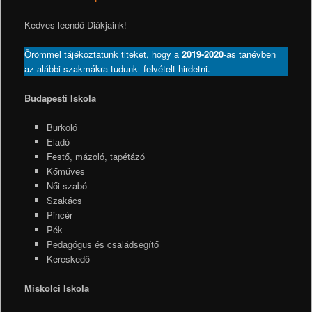
Kedves leendő Diákjaink!
Örömmel tájékoztatunk titeket, hogy a
2019-2020
-as tanévben
az alábbi szakmákra tudunk felvételt hirdetni.
Budapesti Iskola
Burkoló
Eladó
Festő, mázoló, tapétázó
Kőműves
Női szabó
Szakács
Pincér
Pék
Pedagógus és családsegítő
Kereskedő
Miskolci Iskola