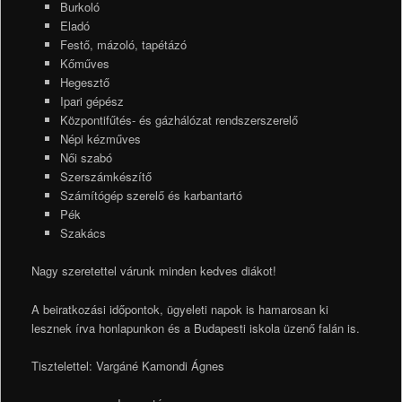
Burkoló
Eladó
Festő, mázoló, tapétázó
Kőműves
Hegesztő
Ipari gépész
Központifűtés- és gázhálózat rendszerszerelő
Népi kézműves
Női szabó
Szerszámkészítő
Számítógép szerelő és karbantartó
Pék
Szakács
Nagy szeretettel várunk minden kedves diákot!
A beiratkozási időpontok, ügyeleti napok is hamarosan ki
lesznek írva honlapunkon és a Budapesti iskola üzenő falán is.
Tisztelettel: Vargáné Kamondi Ágnes