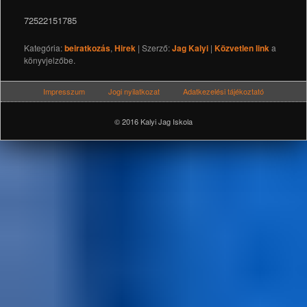
72522151785
Kategória:
beiratkozás
,
Hirek
| Szerző:
Jag Kalyi
|
Közvetlen link
a
könyvjelzőbe.
Impresszum
Jogi nyilatkozat
Adatkezelési tájékoztató
© 2016 Kalyi Jag Iskola