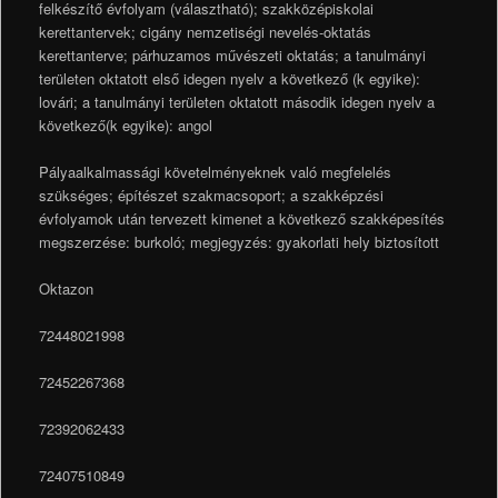
felkészítő évfolyam (választható); szakközépiskolai
kerettantervek; cigány nemzetiségi nevelés-oktatás
kerettanterve; párhuzamos művészeti oktatás; a tanulmányi
területen oktatott első idegen nyelv a következő (k egyike):
lovári; a tanulmányi területen oktatott második idegen nyelv a
következő(k egyike): angol
Pályaalkalmassági követelményeknek való megfelelés
szükséges; építészet szakmacsoport; a szakképzési
évfolyamok után tervezett kimenet a következő szakképesítés
megszerzése: burkoló; megjegyzés: gyakorlati hely biztosított
Oktazon
72448021998
72452267368
72392062433
72407510849