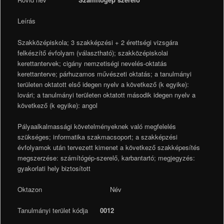
Leírás
Szakközépiskola; 3 szakképzési + 2 érettségi vizsgára
felkészítő évfolyam (választható); szakközépiskolai
kerettantervek; cigány nemzetiségi nevelés-oktatás
kerettanterve; párhuzamos művészeti oktatás; a tanulmányi
területen oktatott első idegen nyelv a következő (k egyike):
lovári; a tanulmányi területen oktatott második idegen nyelv a
következő (k egyike): angol
Pályaalkalmassági követelményeknek való megfelelés
szükséges; informatika szakmacsoport; a szakképzési
évfolyamok után tervezett kimenet a következő szakképesítés
megszerzése: számítógép-szerelő, karbantartó; megjegyzés:
gyakorlati hely biztosított
Oktazon Név
Tanulmányi terület kódja
0012