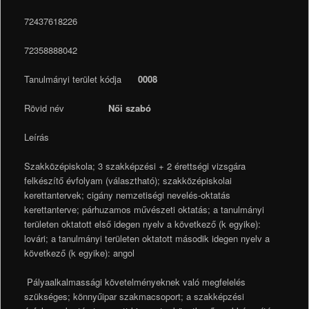
72437618226
72358888042
Tanulmányi terület kódja
0008
Rövid név
Női szabó
Leírás
Szakközépiskola; 3 szakképzési + 2 érettségi vizsgára
felkészítő évfolyam (választható); szakközépiskolai
kerettantervek; cigány nemzetiségi nevelés-oktatás
kerettanterve; párhuzamos művészeti oktatás; a tanulmányi
területen oktatott első idegen nyelv a következő (k egyike):
lovári; a tanulmányi területen oktatott második idegen nyelv a
következő (k egyike): angol
Pályaalkalmassági követelményeknek való megfelelés
szükséges; könnyűipar szakmacsoport; a szakképzési