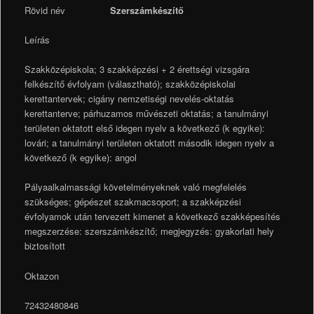
Rövid név
Szerszámkészítő
Leírás
Szakközépiskola; 3 szakképzési + 2 érettségi vizsgára
felkészítő évfolyam (választható); szakközépiskolai
kerettantervek; cigány nemzetiségi nevelés-oktatás
kerettanterve; párhuzamos művészeti oktatás; a tanulmányi
területen oktatott első idegen nyelv a következő (k egyike):
lovári; a tanulmányi területen oktatott második idegen nyelv a
következő (k egyike): angol
Pályaalkalmassági követelményeknek való megfelelés
szükséges; gépészet szakmacsoport; a szakképzési
évfolyamok után tervezett kimenet a következő szakképesítés
megszerzése: szerszámkészítő; megjegyzés: gyakorlati hely
biztosított
Oktazon
72432480846