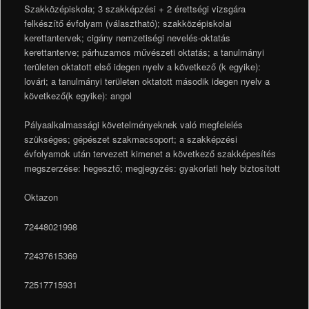
Szakközépiskola; 3 szakképzési + 2 érettségi vizsgára
felkészítő évfolyam (választható); szakközépiskolai
kerettantervek; cigány nemzetiségi nevelés-oktatás
kerettanterve; párhuzamos művészeti oktatás; a tanulmányi
területen oktatott első idegen nyelv a következő (k egyike):
lovári; a tanulmányi területen oktatott második idegen nyelv a
következő(k egyike): angol
Pályaalkalmassági követelményeknek való megfelelés
szükséges; gépészet szakmacsoport; a szakképzési
évfolyamok után tervezett kimenet a következő szakképesítés
megszerzése: hegesztő; megjegyzés: gyakorlati hely biztosított
Oktazon
72448021998
72437615369
72517715931