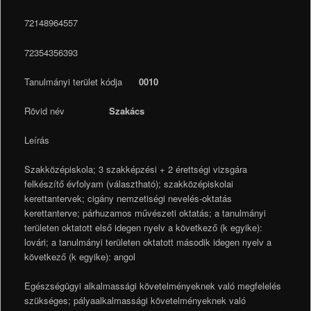
72148964557
72354356393
Tanulmányi terület kódja
0010
Rövid név
Szakács
Leírás
Szakközépiskola; 3 szakképzési + 2 érettségi vizsgára
felkészítő évfolyam (választható); szakközépiskolai
kerettantervek; cigány nemzetiségi nevelés-oktatás
kerettanterve; párhuzamos művészeti oktatás; a tanulmányi
területen oktatott első idegen nyelv a következő (k egyike):
lovári; a tanulmányi területen oktatott második idegen nyelv a
következő (k egyike): angol
Egészségügyi alkalmassági követelményeknek való megfelelés
szükséges; pályaalkalmassági követelményeknek való