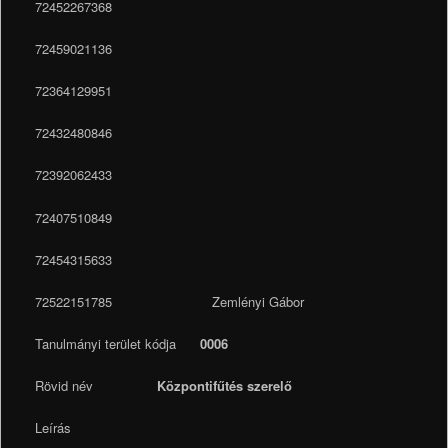
72452267368
72459021136
72364129951
72432480846
72392062433
72407510849
72454315633
72522151785 Zemlényi Gábor
Tanulmányi terület kódja
0006
Rövid név
Központifűtés szerelő
Leírás