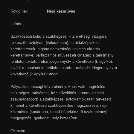
Rövid név
Népi kézműves
Leírás
Szakközépiskola; 3 szakképzési + 2 érettségi vizsgára
felkészítő évfolyam (választható); szakközépiskolai
kerettantervek; cigány nemzetiségi nevelés-oktatás
kerettanterve; párhuzamos művészeti oktatás; a tanulmányi
területen oktatott első idegen nyelv a következő (k egyike):
lovári; a tanulmányi területen oktatott második idegen nyelv a
következő (k egyike): angol
Pályaalkalmassági követelményeknek való megfelelés
szükséges; művészet, közművelődés, kommunikáció
szakmacsoport; a szakképzési évfolyamok után tervezett
kimenet a következő szakképesítés megszerzése: népi
kézműves (kosárfonó, fonott bútorkészítő szakmairány);
megjegyzés: gyakorlati hely biztosított
Oktazon