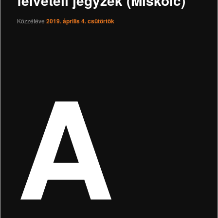
felvételi jegyzék (Miskolc)
Közzétéve
2019. április 4. csütörtök
A