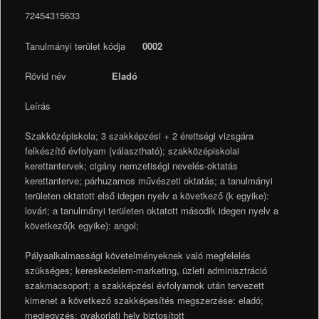
72454315633
Tanulmányi terület kódja
0002
Rövid név
Eladó
Leírás
Szakközépiskola; 3 szakképzési + 2 érettségi vizsgára
felkészítő évfolyam (választható); szakközépiskolai
kerettantervek; cigány nemzetiségi nevelés-oktatás
kerettanterve; párhuzamos művészeti oktatás; a tanulmányi
területen oktatott első idegen nyelv a következő (k egyike):
lovári; a tanulmányi területen oktatott második idegen nyelv a
következő(k egyike): angol;
Pályaalkalmassági követelményeknek való megfelelés
szükséges; kereskedelem-marketing, üzleti adminisztráció
szakmacsoport; a szakképzési évfolyamok után tervezett
kimenet a következő szakképesítés megszerzése: eladó;
megjegyzés: gyakorlati hely biztosított