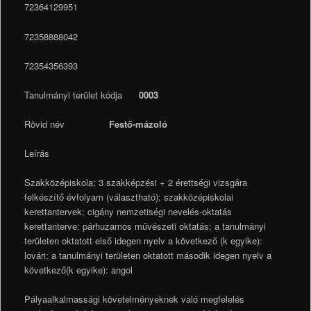
72364129951
72358888042
72354356393
Tanulmányi terület kódja
0003
Rövid név
Festő-mázoló
Leírás
Szakközépiskola; 3 szakképzési + 2 érettségi vizsgára
felkészítő évfolyam (választható); szakközépiskolai
kerettantervek; cigány nemzetiségi nevelés-oktatás
kerettanterve; párhuzamos művészeti oktatás; a tanulmányi
területen oktatott első idegen nyelv a következő (k egyike):
lovári; a tanulmányi területen oktatott második idegen nyelv a
következő(k egyike): angol
Pályaalkalmassági követelményeknek való megfelelés