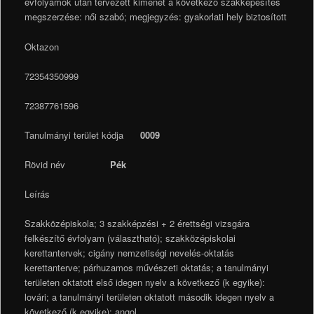
évfolyamok után tervezett kimenet a következő szakképesítés
megszerzése: női szabó; megjegyzés: gyakorlati hely biztosított
Oktazon
72354350999
72387761596
Tanulmányi terület kódja
0009
Rövid név
Pék
Leírás
Szakközépiskola; 3 szakképzési + 2 érettségi vizsgára
felkészítő évfolyam (választható); szakközépiskolai
kerettantervek; cigány nemzetiségi nevelés-oktatás
kerettanterve; párhuzamos művészeti oktatás; a tanulmányi
területen oktatott első idegen nyelv a következő (k egyike):
lovári; a tanulmányi területen oktatott második idegen nyelv a
következő (k egyike): angol