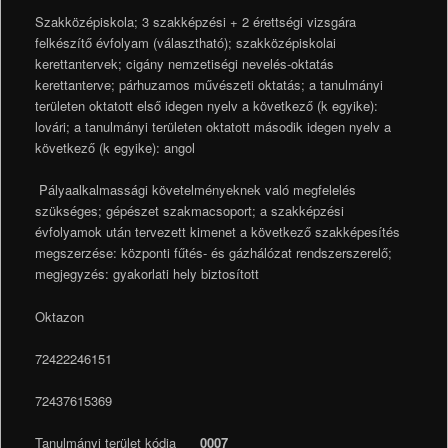
Szakközépiskola; 3 szakképzési + 2 érettségi vizsgára
felkészítő évfolyam (választható); szakközépiskolai
kerettantervek; cigány nemzetiségi nevelés-oktatás
kerettanterve; párhuzamos művészeti oktatás; a tanulmányi
területen oktatott első idegen nyelv a következő (k egyike):
lovári; a tanulmányi területen oktatott második idegen nyelv a
következő (k egyike): angol
Pályaalkalmassági követelményeknek való megfelelés
szükséges; gépészet szakmacsoport; a szakképzési
évfolyamok után tervezett kimenet a következő szakképesítés
megszerzése: központi fűtés- és gázhálózat rendszerszerelő;
megjegyzés: gyakorlati hely biztosított
Oktazon
72422246151
72437615369
Tanulmányi terület kódja
0007