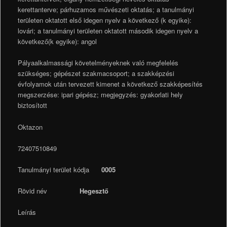
kerettanterve; párhuzamos művészeti oktatás; a tanulmányi
területen oktatott első idegen nyelv a következő (k egyike):
lovári; a tanulmányi területen oktatott második idegen nyelv a
következő(k egyike): angol
Pályaalkalmassági követelményeknek való megfelelés
szükséges; gépészet szakmacsoport; a szakképzési
évfolyamok után tervezett kimenet a következő szakképesítés
megszerzése: ipari gépész; megjegyzés: gyakorlati hely
biztosított
Oktazon
72407510849
Tanulmányi terület kódja
0005
Rövid név
Hegesztő
Leírás