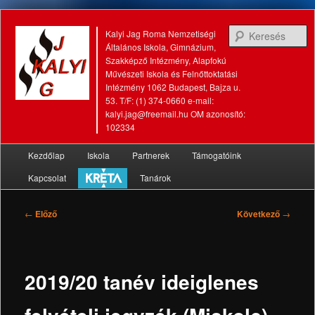
K
Kalyi Jag Roma Nemzetiségi
Általános Iskola, Gimnázium,
Szakképző Intézmény, Alapfokú
Művészeti Iskola és Felnőttoktatási
Intézmény 1062 Budapest, Bajza u.
53. T/F: (1) 374-0660 e-mail:
kalyi.jag@freemail.hu OM azonosító:
102334
Fő
Kezdőlap
Iskola
Partnerek
Támogatóink
Tovább
Tovább
menü
Kapcsolat
Tanárok
az
a
elsődleges
másodlagos
Bejegyzés
←
Előző
Következő
→
navigáció
tartalomra
tartalomra
2019/20 tanév ideiglenes