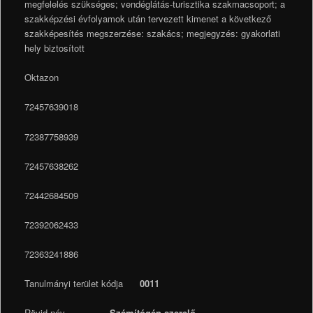
megfelelés szükséges; vendéglátás-turisztika szakmacsoport; a
szakképzési évfolyamok után tervezett kimenet a következő
szakképesítés megszerzése: szakács; megjegyzés: gyakorlati
hely biztosított
Oktazon
72457639018
72387758939
72457638262
72442684509
72392062433
72363241886
Tanulmányi terület kódja
0011
Rövid név
Számítógép szerelő