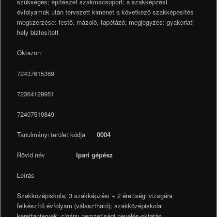
szükséges; építészet szakmacsoport; a szakképzési
évfolyamok után tervezett kimenet a következő szakképesítés
megszerzése: festő, mázoló, tapétázó; megjegyzés: gyakorlati
hely biztosított
Oktazon
72437615369
72364129951
72407510849
Tanulmányi terület kódja
0004
Rövid név
Ipari gépész
Leírás
Szakközépiskola; 3 szakképzési + 2 érettségi vizsgára
felkészítő évfolyam (választható); szakközépiskolai
kerettantervek; cigány nemzetiségi nevelés-oktatás