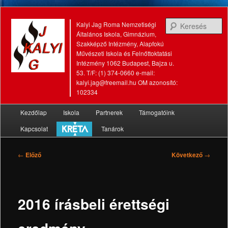
K
Kalyi Jag Roma Nemzetiségi
Általános Iskola, Gimnázium,
Szakképző Intézmény, Alapfokú
Művészeti Iskola és Felnőttoktatási
Intézmény 1062 Budapest, Bajza u.
53. T/F: (1) 374-0660 e-mail:
kalyi.jag@freemail.hu OM azonosító:
102334
Fő
Kezdőlap
Iskola
Partnerek
Támogatóink
Tovább
Tovább
menü
Kapcsolat
Tanárok
az
a
elsődleges
másodlagos
Bejegyzés
←
Előző
Következő
→
navigáció
tartalomra
tartalomra
2016 írásbeli érettségi