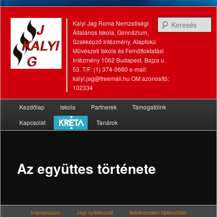
K
Kalyi Jag Roma Nemzetiségi
Általános Iskola, Gimnázium,
Szakképző Intézmény, Alapfokú
Művészeti Iskola és Felnőttoktatási
Intézmény 1062 Budapest, Bajza u.
53. T/F: (1) 374-0660 e-mail:
kalyi.jag@freemail.hu OM azonosító:
102334
Fő
Kezdőlap
Iskola
Partnerek
Támogatóink
Tovább
Tovább
menü
Kapcsolat
Tanárok
az
a
elsődleges
másodlagos
tartalomra
tartalomra
Az együttes története
Impresszum
Jogi nyilatkozat
Adatkezelési tájékoztató